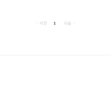
페
이전
1
다음
이
징