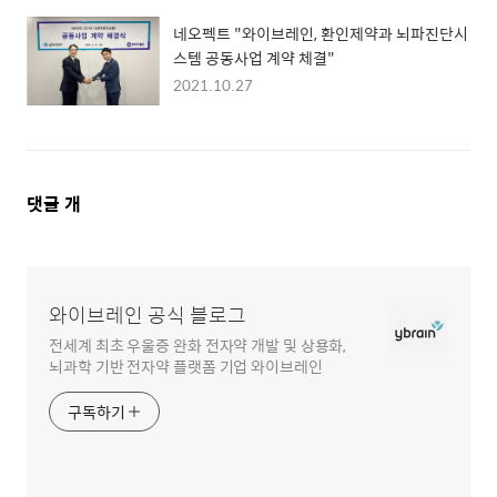
네오펙트 "와이브레인, 환인제약과 뇌파진단시
스템 공동사업 계약 체결"
2021.10.27
댓
댓글
개
글
영
역
와이브레인 공식 블로그
전세계 최초 우울증 완화 전자약 개발 및 상용화,
뇌과학 기반 전자약 플랫폼 기업 와이브레인
구독하기