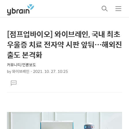
검
메
색
뉴
[점프업바이오] 와이브레인, 국내 최초
상
본
문
세
우울증 치료 전자약 시판 앞둬…해외진
제
컨
출도 본격화
목
텐
커뮤니티/언론보도
츠
by
와이브레인
2021. 10. 27. 10:25
본
댓
문
글
달
기