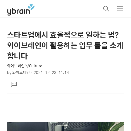
검
메
색
뉴
스타트업에서 효율적으로 일하는 법?
상
본
문
세
와이브레인이 활용하는 업무 툴을 소개
제
컨
합니다
목
텐
와이브레인's/Culture
츠
by
와이브레인
2021. 12. 23. 11:14
본
댓
문
글
달
기