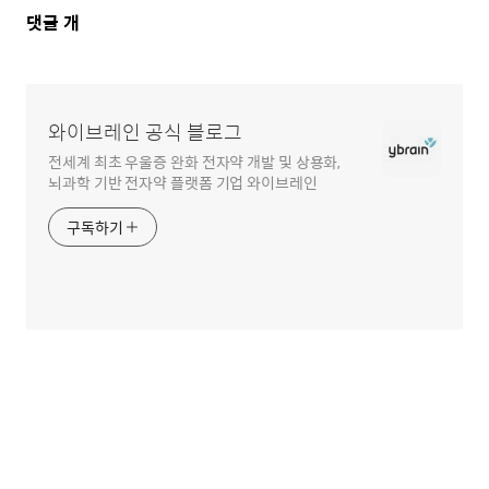
댓
댓글
개
글
영
역
와이브레인 공식 블로그
전세계 최초 우울증 완화 전자약 개발 및 상용화,
뇌과학 기반 전자약 플랫폼 기업 와이브레인
구독하기