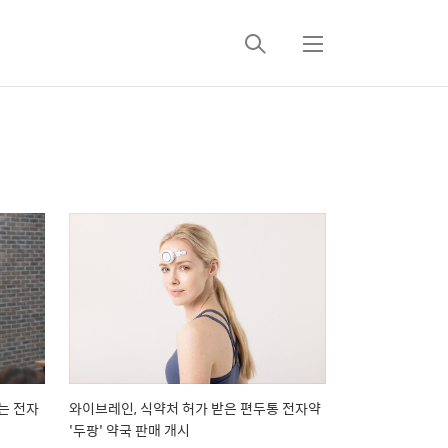
검
메
색
뉴
는 전자
와이브레인, 식약처 허가 받은 편두통 전자약
'두팡' 약국 판매 개시