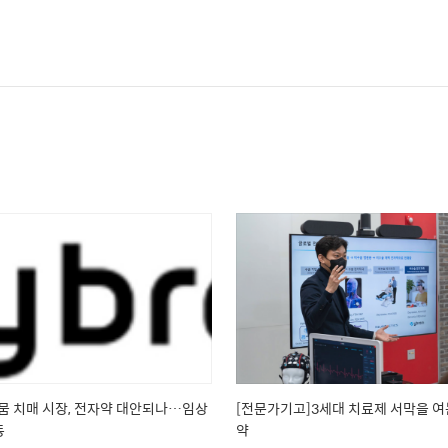
뭄 치매 시장, 전자약 대안되나…임상
[전문가기고]3세대 치료제 서막을 여
동
약