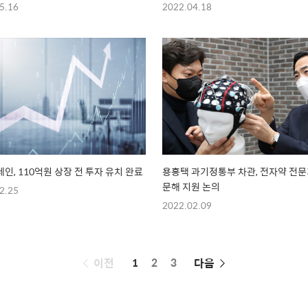
5.16
2022.04.18
인, 110억원 상장 전 투자 유치 완료
용홍택 과기정통부 차관, 전자약 전문
문해 지원 논의
2.25
2022.02.09
페
이전
1
2
3
다음
이
징